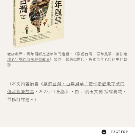
老店創新、青年回鄉是近年熱門話題，《
樂遊台灣・百年風華：帶你走
讀老字號的傳承經營故事
》帶你一起跨越世代，探索百年老店的生存軌
跡！
（本文內容摘自《
樂遊台灣・百年風華：帶你走讀老字號的
傳承經營故事
，2022／1 出版》，由 四塊玉文創 授權轉載，
並修訂標題。）