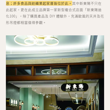
息；許多食品與紡織業起家厝皆位於此。
其中新東陽不只在
此起家，更在此成立品牌第一家新型複合式店面「新東陽迪
化100」，除了購買產品及 DIY 體驗外，充滿歐風的天井及花
形吊燈都相當值得參觀。