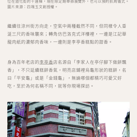
位在迪化街的十連棟，現在除定期舉辦展覽外，也可以預約抓周儀式。
圖片來源：四塊玉文創授權。
繼續往涼州街方向走，空氣中兩種截然不同，但同樣令人垂
涎三尺的香味襲來；轉角仿巴洛克式洋樓裡，一邊是江記華
龍肉紙的濃郁肉香味，一邊則是李亭香糕點的甜香。
身為百年老店的
李亭香
店名源自「李家人在亭仔腳下做餅飄
香」，不只延續糕餅香氣，明亮店鋪裡烏龜形狀的糕餅，名
曰「平安龜」或是「金錢龜」，無論哪個都精巧可愛又好
吃，至於為何名稱不同，就等你現場探訪。