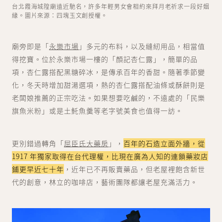
台北霞海城隍廟遠近馳名，許多年輕男女會相約來拜月老祈求一段好姻
緣。圖片來源：四塊玉文創授權。
廟旁即是「
永樂市場
」多元的布料，以及縫紉用品，相當值
得挖寶。位於永樂市場一樓的「顏記杏仁露」，簡單的品
項，杏仁露搭配黑糖碎冰，是傳承百年的香甜。隨著季節變
化，冬天時增加甜湯選項，熱的杏仁露搭配油條或酥餅則是
老闆娘推薦的正宗吃法。如果想要吃鹹的，不遠處的「民樂
旗魚米粉」或是土魠魚羹等老字號美食也值得一訪。
更別錯過轉角「
屈臣氏大藥房
」，
百年的石造立面外牆，從
1917 年獨家取得在台代理權，比現在廣為人知的連鎖藥妝店
鋪更早近七十年
，近年已不再販賣藥品，但老屋裡飽含新世
代的創意，林立的咖啡店，藝術團隊都讓老屋充滿活力。