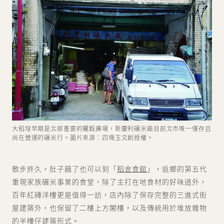
大稻埕早期是北部重要的曬穀廣場，新慶利碾米廠目前北市唯一僅存且
尚在營運的碾米行。圖片來源：四塊玉文創授權。
散步許久，肚子餓了也可以到「
稻舍食館
」，返鄉的第五代
重現家族碾米事業的食堂，除了主打在地食材的好味道外，
百年紅磚洋樓更是值得一訪，店內除了保存完整的三進式街
屋建築外，也保留了二樓上方閣樓，以及傳統用於堆放雜物
的半樓仔建築形式。