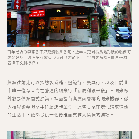
百年老店的李亭香不只延續糕餅香氣，近年來更因為烏龜形狀的糕餅可
愛又好吃，讓許多前來迪化街的旅客會帶上一份回家品嚐。圖片來源：
四塊玉文創授權。
繼續往前走可以探訪製香鋪、燈籠行、農具行，以及目前北
市唯一僅存且尚在營運的碾米行「新慶利碾米廠」。碾米廠
外觀是傳統閩式建築，裡面設有高達兩層樓的碾米機器，從
大稻埕繁華的當年持續運轉至今。這些店家在現代講求快速
的生活中，依然提供一個優雅而充滿人情味的選項。