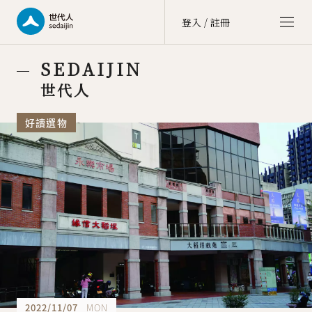
登入 / 註冊
世代人 sedaijin
SEDAIJIN
價值社群 Value Community
世代人
世代談 sedai talk
好讀選物
文化街區 Culture Zone
大商埕 sedai OMO
選物生活 Life Selection
會員中心 member center
點數中心 point
訂單中心 order
會員資料 account
2022/11/07
MON