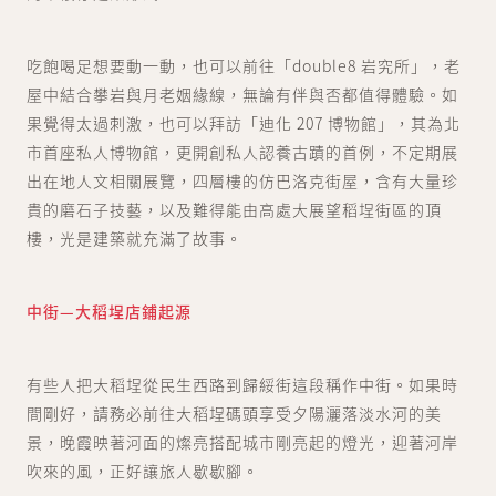
吃飽喝足想要動一動，也可以前往「double8 岩究所」，老
屋中結合攀岩與月老姻緣線，無論有伴與否都值得體驗。如
果覺得太過刺激，也可以拜訪「迪化 207 博物館」，其為北
市首座私人博物館，更開創私人認養古蹟的首例，不定期展
出在地人文相關展覽，四層樓的仿巴洛克街屋，含有大量珍
貴的磨石子技藝，以及難得能由高處大展望稻埕街區的頂
樓，光是建築就充滿了故事。
中街—大稻埕店鋪起源
有些人把大稻埕從民生西路到歸綏街這段稱作中街。如果時
間剛好，請務必前往大稻埕碼頭享受夕陽灑落淡水河的美
景，晚霞映著河面的燦亮搭配城市剛亮起的燈光，迎著河岸
吹來的風，正好讓旅人歇歇腳。