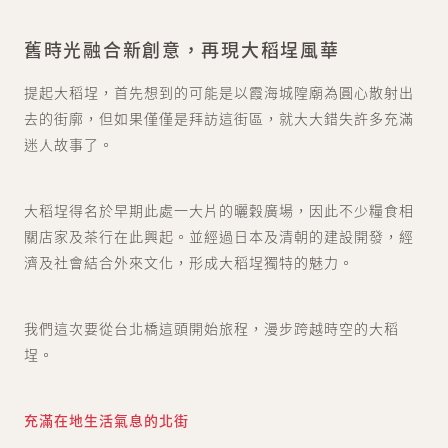
舊時光融合新創意，再現大稻埕風華
提起大稻埕，首先想到的可能是以霞海城隍廟為圓心散射出
去的街廓，但如果僅僅是拜訪這街區，就大大錯失許多充滿
迷人故事了。
大稻埕得名於早期此處一大片的曬穀廣場，因此不少糧食相
關店家及茶行在此興起。並經過日本及清朝的建設開發，經
濟及社會結合外來文化，形成大稻埕獨特的魅力。
我們這次要從台北橋這頭開始旅程，漫步跨越時空的大稻
埕。
充滿在地生活氣息的北街