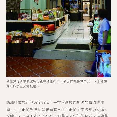
台灣許多企業的起家厝都在迪化街上，新東陽就是其中之一。圖片來
源：四塊玉文創授權。
繼續往南京西路方向前進，一定不能錯過知名的霞海城隍
廟，小小的廟埕信徒總是滿載。百年的廟宇中供奉城隍爺、
城隍夫人、月下老人等神祇，但最為人所知的月老，相傳最