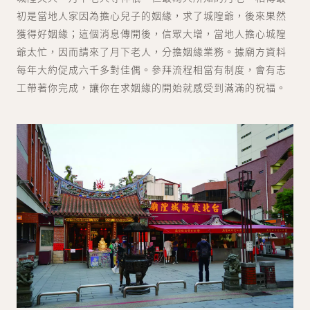
初是當地人家因為擔心兒子的姻緣，求了城隍爺，後來果然
獲得好姻緣；這個消息傳開後，信眾大增，當地人擔心城隍
爺太忙，因而請來了月下老人，分擔姻緣業務。據廟方資料
每年大約促成六千多對佳偶。參拜流程相當有制度，會有志
工帶著你完成，讓你在求姻緣的開始就感受到滿滿的祝福。