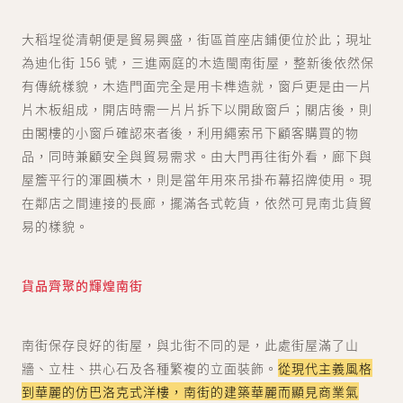
大稻埕從清朝便是貿易興盛，街區首座店鋪便位於此；現址
為迪化街 156 號，三進兩庭的木造閩南街屋，整新後依然保
有傳統樣貌，木造門面完全是用卡榫造就，窗戶更是由一片
片木板組成，開店時需一片片拆下以開啟窗戶；關店後，則
由閣樓的小窗戶確認來者後，利用繩索吊下顧客購買的物
品，同時兼顧安全與貿易需求。由大門再往街外看，廊下與
屋簷平行的渾圓橫木，則是當年用來吊掛布幕招牌使用。現
在鄰店之間連接的長廊，擺滿各式乾貨，依然可見南北貨貿
易的樣貌。
貨品齊聚的輝煌南街
南街保存良好的街屋，與北街不同的是，此處街屋滿了山
牆、立柱、拱心石及各種繁複的立面裝飾。
從現代主義風格
到華麗的仿巴洛克式洋樓，南街的建築華麗而顯見商業氣