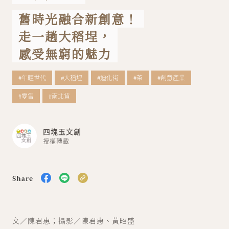
舊時光融合新創意！
關於我們
聯絡我們
走一趟大稻埕，
感受無窮的魅力
#年輕世代
#大稻埕
#迪化街
#茶
#創意產業
#零售
#南北貨
四塊玉文創
授權轉載
文／陳君惠；攝影／陳君惠、黃昭盛