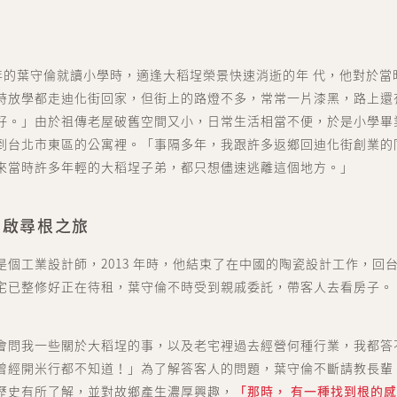
9 年的葉守倫就讀小學時，適逢大稻埕榮景快速消逝的年 代，他對於
時放學都走迪化街回家，但街上的路燈不多，常常一片漆黑，路上還
好。」由於祖傳老屋破舊空間又小，日常生活相當不便，於是小學畢
到台北市東區的公寓裡。「事隔多年，我跟許多返鄉回迪化街創業的
來當時許多年輕的大稻埕子弟，都只想儘速逃離這個地方。」
開啟尋根之旅
是個工業設計師，2013 年時，他結束了在中國的陶瓷設計工作，回
宅已整修好正在待租，葉守倫不時受到親戚委託，帶客人去看房子。
會問我一些關於大稻埕的事，以及老宅裡過去經營何種行業，我都答
曾經開米行都不知道！」為了解答客人的問題，葉守倫不斷請教長輩
歷史有所了解，並對故鄉產生濃厚興趣，
「那時， 有一種找到根的