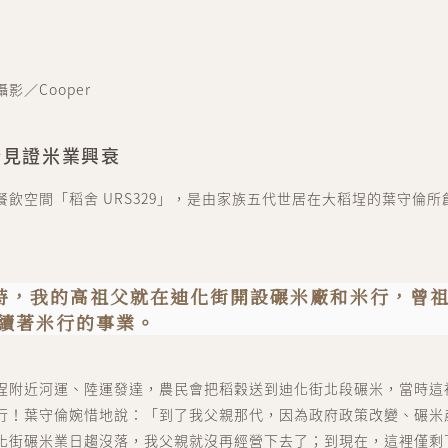
影／Cooper
街見證米業興衰
餐飲空間「稻舍 URS329」，是由家族五代世居在大稻埕的葉守倫所
 年時，我的高祖父就在迪化街開設碾米廠和米行，曾
續著米行的事業。
埕附近河運、陸運發達，農民會把稻穀送到迪化街北段碾米，當時這
行！葉守倫婉惜地說：「到了我父親那代，因為政府政策改變、碾米
化街碾米業日趨沒落，我父親就沒再經營下去了；到現在，這裡僅剩