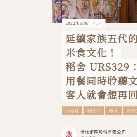
2022/08/08
MON
延續家族五代
米食文化！
稻舍 URS329
用餐同時聆聽
客人就會想再
#大稻埕
#迪化街
#創新
#飲食
世代街區股份有限公司