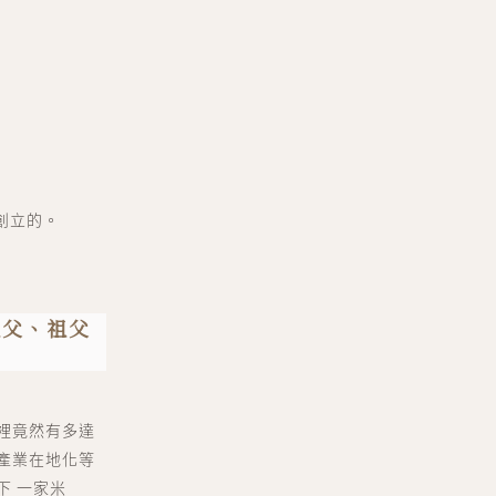
創立的。
祖父、祖父
裡竟然有多達
產業在地化等
下 一家米