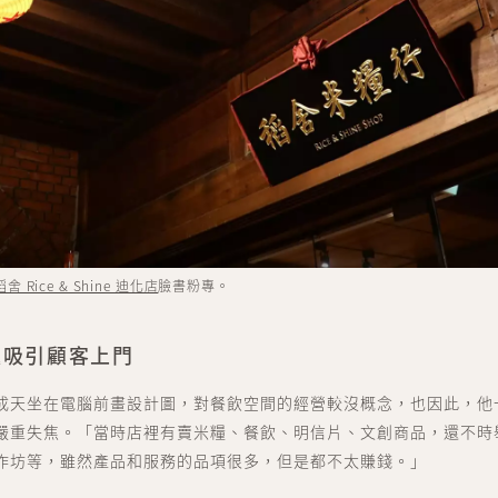
點數中心 point
訂單中心 order
會員資料 account
關於我們
聯絡我們
稻舍 Rice & Shine 迪化店
臉書粉專。
題吸引顧客上門
成天坐在電腦前畫設計圖，對餐飲空間的經營較沒概念，也因此，他
嚴重失焦。「當時店裡有賣米糧、餐飲、明信片、文創商品，還不時
作坊等，雖然產品和服務的品項很多，但是都不太賺錢。」