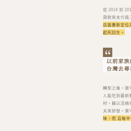
從 2014 
貸款來支付員
店面重新定位
起死回生。
以前家族
台灣去尋
轉型之後，葉
人能吃到最新
材，藉以活絡
夫來研發。葉
味，而 且每