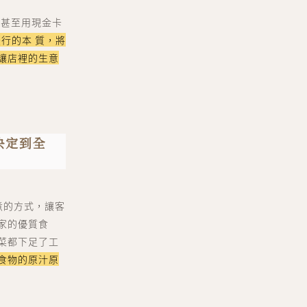
後來甚至用現金卡
米行的本 質，將
讓店裡的生意
決定到全
煮的方式，讓客
家的優質食
菜都下足了工
食物的原汁原