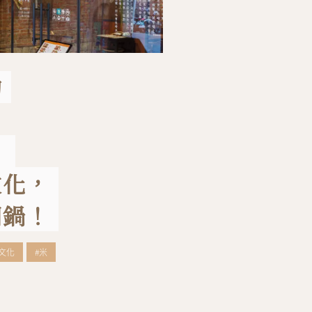
的
：
文化，
回鍋！
文化
#米