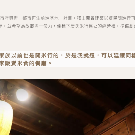
底，北市府興辦「都市再生前進基地」計畫，釋出閒置建築以讓民間進行
夢，並希望為故鄉盡一份力，便標下唐氏米行舊址的經營權，準備創
家族以前也是開米行的，於是我就想，可以延續同
世代人 sedaijin
家販賣米食的餐廳。
價值社群 Value Community
世代談 sedai talk
文化街區 Culture Zone
大商埕 sedai OMO
選物生活 Life Selection
會員中心 member cent