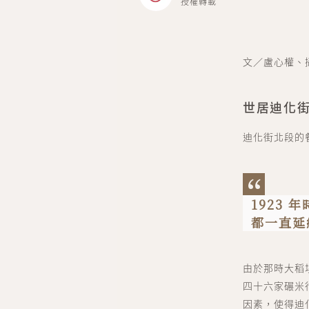
授權轉載
文／盧心權、攝
世居迪化
迪化街北段的
1923
都一直延
由於那時大稻
四十六家碾米
因素，使得迪