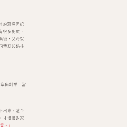
當時的蕭條仍記
有很多狗屎，
業後，父母就
同輩聊起過往
台準備創業。當
不出來，甚至
，才慢慢對家
感覺。」