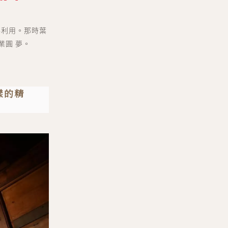
再利用。那時葉
業圓 夢。
樣的精
er