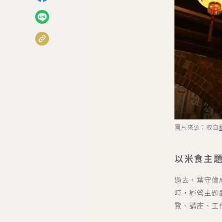
圖片來源：取自
以米食主
過去，葉守倫
時，經營主題
覽、講座、工