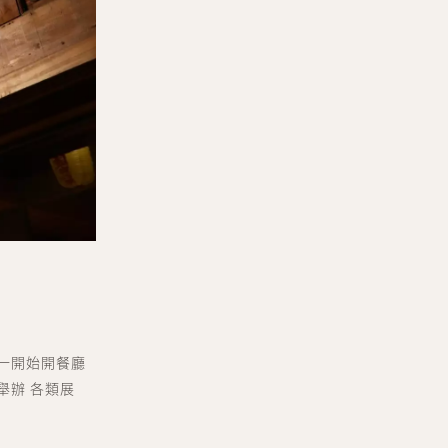
一開始開餐廳
舉辦 各類展