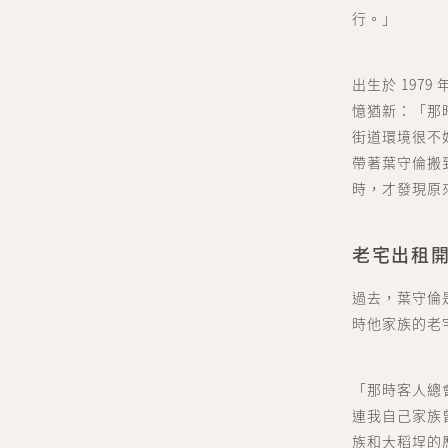
行。」
出生於 197
憶猶新：「那
街道環境很不
帶著葉守倫搬
時，才發現原
老宅出租
過去，葉守倫
時他家族的老
「那時客人總
連我自己家族
族和大稻埕的