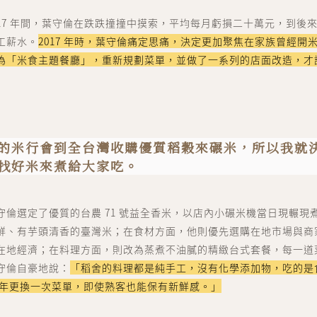
到 2017 年間，葉守倫在跌跌撞撞中摸索，平均每月虧損二十萬元，到
工薪水。
2017 年時，葉守倫痛定思痛，決定更加聚焦在家族曾經開
為「米食主題餐廳」，重新規劃菜單，並做了一系列的店面改造，才
的米行會到全台灣收購優質稻穀來碾米，所以我就
找好米來煮給大家吃。
守倫選定了優質的台農 71 號益全香米，以店內小碾米機當日現輾現
鮮、有芋頭清香的臺灣米；在食材方面，他則優先選購在地市場與商
在地經濟；在料理方面，則改為蒸煮不油膩的精緻台式套餐，每一道
守倫自豪地說：
「稻舍的料理都是純手工，沒有化學添加物，吃的是
半年更換一次菜單，即使熟客也能保有新鮮感。」