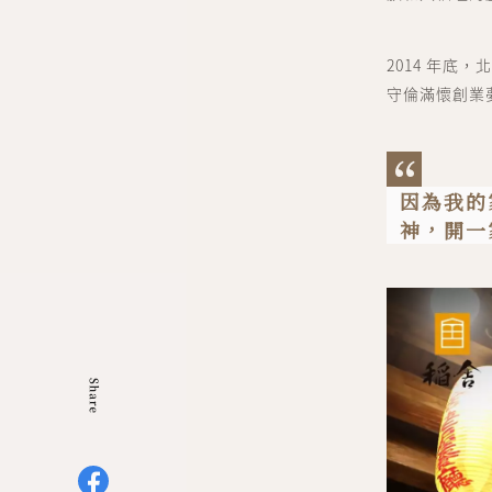
2014 年
守倫滿懷創業
因為我的
神，開一