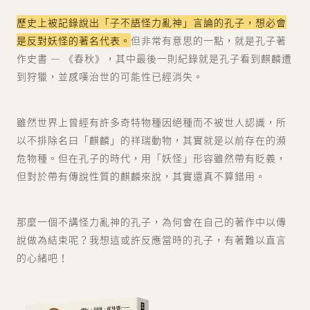
歷史上被記錄說出「子不語怪力亂神」言論的孔子，想必會
是反對妖怪的著名代表。
但非常有意思的一點，就是孔子著
作史書 ― 《春秋》，其中最後一則紀錄就是孔子看到麒麟遭
到狩獵，並感嘆治世的可能性已經消失。
雖然世界上曾經有許多奇特物種因絕種而不被世人認識，所
以不排除名曰「麒麟」的祥瑞動物，其實就是以前存在的瀕
危物種。但在孔子的時代，用「妖怪」形容雖然帶有貶義，
但對於帶有傳說性質的麒麟來說，其實還真不算錯用。
那麼一個不講怪力亂神的孔子，為何會在自己的著作中以傳
說做為結束呢？我想這或許反應當時的孔子，有著難以直言
的心緒吧！