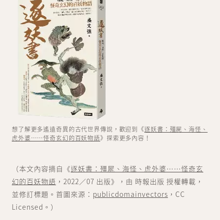
想了解更多遙遠奇異的古代世界傳說，歡迎到《
逐妖書：殭屍、海怪、
虎外婆……怪奇玄幻的百妖物語
》探索更多內容！
（本文內容摘自《
逐妖書：殭屍、海怪、虎外婆……怪奇玄
幻的百妖物語
，2022／07 出版》，由 時報出版 授權轉載，
並修訂標題。首圖來源：
publicdomainvectors
，CC
Licensed。）