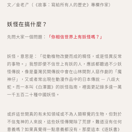
文／金老ㄕ（《故事：寫給所有人的歷史》專欄作家）
妖怪在搞什麼？
先問大家一個問題：
「你相信世界上有妖怪嗎？」
妖怪，意思是：「從動植物改變而成的精怪，或是怪異反常
的事物。」我想即便不信世上有妖的人，應該都聽過不少妖
怪傳說，像是臺灣民間傳說中會在山林間對人惡作劇的「魔
神仔」，又或者常出現在動漫作品中的日本傳說 ― 八歧大
蛇。而一本叫《白澤圖》的妖怪指南，裡面更記錄多達一萬
一千五百二十種中國妖怪。
或許這世間真的有未知領域或不為人類察覺的生物，但對於
不信鬼神的人來說，這些妖怪傳聞除了荒謬，難道沒有任何
意義嗎？如果真覺得一點意義都沒有，那麼這本《逐妖書》