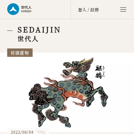
登入 / 註冊
世代人 sedaijin
SEDAIJIN
價值社群 Value Community
世代人
世代談 sedai talk
好讀選物
文化街區 Culture Zone
大商埕 sedai OMO
選物生活 Life Selection
會員中心 member center
點數中心 point
訂單中心 order
會員資料 account
2022/08/04
THU