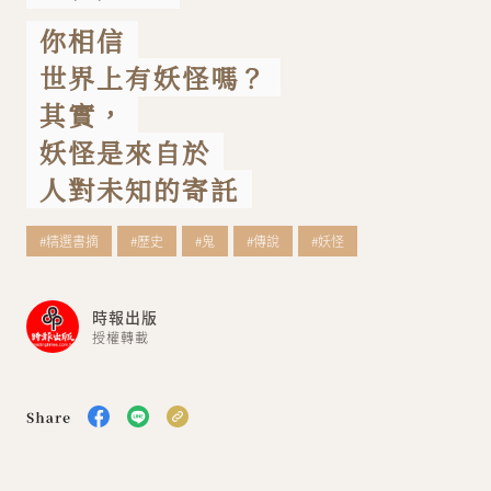
你相信
關於我們
聯絡我們
世界上有妖怪嗎？
其實，
妖怪是來自於
人對未知的寄託
#精選書摘
#歷史
#鬼
#傳說
#妖怪
時報出版
授權轉載