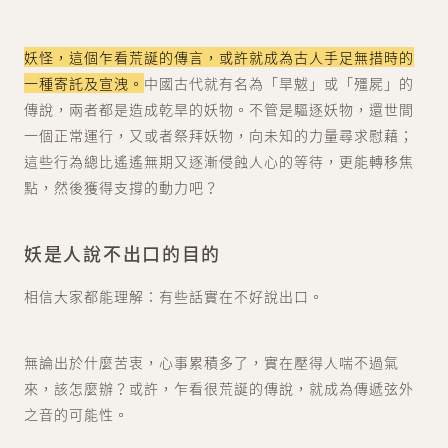
妖怪，這個乍看荒誕的傳言，或許就成為古人手足無措時的
一種寄託及宣洩。
中國古代就有名為「旱魃」或「殭屍」的
傳說，兩者都是造成乾旱的妖物。不管是驅逐妖物，還世間
一個正常運行，又或者祭拜妖物，向未知的力量尋求慰藉；
這些行為總比遙遙無期又逐漸侵蝕人心的等待，更能轉移焦
點，然後獲得支撐的動力吧？
妖是人說不出口的目的
相信大家都能理解：有些話實在不好說出口。
無論出於什麼苦衷，心事累積多了，實在壓得人喘不過氣
來，該怎麼辦？或許，乍看很荒誕的傳說，就成為傳遞弦外
之音的可能性。