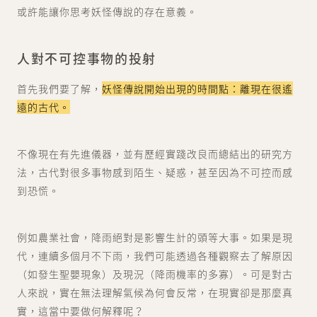
或許能讓你思考妖怪傳說的存在意義。
人對不可控事物的投射
首先我們要了解，
妖怪傳說開始出現的時間點：離現在很遙
遠的古代。
不像現在有先進儀器，並有歷經實踐改良而總結出的研究方
法，古代對很多事物感到陌生、疑惑，甚至因為不可控而感
到恐慌。
例如農業社會，降雨絕對是影響生計的頭等大事。如果是現
代，連續多個月不下雨，我們可能透過各種觀察去了解原因
（如發生聖嬰現象）及現況（降雨機率的多寡）。可是對古
人來說，實在無法理解氣候為何會反常，在現實卻是那麼真
實，這當中要做何解釋呢？