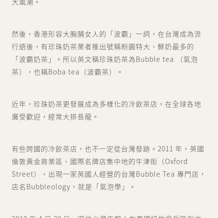
大風潮。
然後，香港形容大胸脯女人的「波霸」一詞，在台灣成為流
行語後，有珍珠奶茶業者推出號稱粉圓特大、鮮奶最多的
「波霸奶茶」。所以英文稱珍珠奶茶為Bubble tea （氣泡
茶），也稱Boba tea（波霸茶）。
近年，珍珠奶茶更發展成為多樣化的冷飲茶店，在全球各地
廣受歡迎，經常大排長龍。
有些跨國的冷飲茶店，也不一定從台灣發跡。2011 年，英國
倫敦黃金商業區、國際名牌店集中地的牛津街（Oxford
Street），出現一家英國人經營的台灣Bubble Tea 專門店，
店名Bubbleology，就是「氣泡學」。