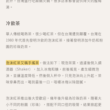
此外，台灣盛行吃麻鍋火鍋，很多店家都會提供降火的酸梅
湯。
冷飲茶
華人傳統喝熱茶，很少喝紅茶，但在台灣遭到顛覆。台灣在
1980 年代首先發明冷飲的泡沫紅茶，接著發明添加牛奶和粉
圓的珍珠奶茶。
泡沫紅茶又稱手搖茶
，做法如下：現泡茶葉，過濾後倒入調
酒器（Shaker），加入冰塊和糖，前後搖晃，產生細微泡
沫，並讓溫度降低。然後倒入杯中，只見泡沬向上升起，茶
味穿鼻而出，喝到最後一口，咀嚼冰塊以除甜膩。
泡沫紅茶推出後大受歡迎，幾年後升級為珍珠奶茶，隨著大
小不同的粉圓（珍珠），搭配不同口徑的吸管，結果掀起更