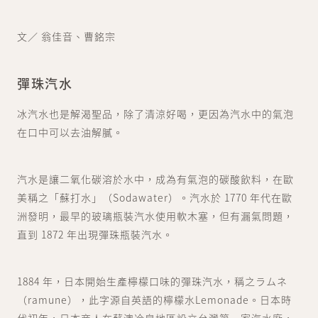
文／ 翁佳音、曹銘宗
彈珠汽水
冰汽水也是解渴聖品，除了清涼好喝，更因為汽水中的氣泡
在口中可以去油解膩。
汽水是讓二氧化碳溶於水中，成為有氣泡的碳酸飲料，在歐
美稱之「蘇打水」（Sodawater）。汽水於 1770 年代在歐
洲發明，最早的玻璃瓶裝汽水使用軟木塞，但有漏氣問題，
直到 1872 年出現彈珠瓶裝汽水。
1884 年，日本開始生產檸檬口味的彈珠汽水，稱之ラムネ
（ramune），此字源自英語的檸檬水Lemonade。日本時