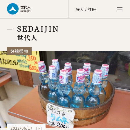
登入 / 註冊
世代人 sedaijin
SEDAIJIN
價值社群 Value Community
世代人
世代談 sedai talk
好讀選物
文化街區 Culture Zone
大商埕 sedai OMO
選物生活 Life Selection
會員中心 member center
點數中心 point
訂單中心 order
會員資料 account
2022/06/17
FRI