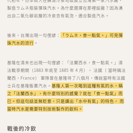
代初年，日本商人在蘇澳冷泉地區設立台灣第一家汽水廠，
製造ラムネ瓶裝彈珠汽水。為什麼選擇在那裡設廠？因為湧
出自二氧化碳岩層的冷泉含有氣泡，適合製造汽水。
後來，台灣出現一句俚諺：
「ラムネ，食一點氣。」可見彈
珠汽水的流行
。
基隆在清末也出現一句俚諺：「法蘭西水，食一點氣。」清
法戰爭期間（1883 年底至 1885 年 4 月）， 法國（ 當時稱法
蘭西，France） 軍隊曾在基隆待了八個月，傳說當時有法國
士兵在基隆販賣汽水。
基隆人第一次喝到這種有氣的水，稱
之「法蘭西水」，有什麼特別的感覺？就在「食一點氣」而
已。但這句話並無貶意，只是講出「水中有氣」的特色， 而
當時汽水是需要特別技術製作的飲料。
戰後的冷飲