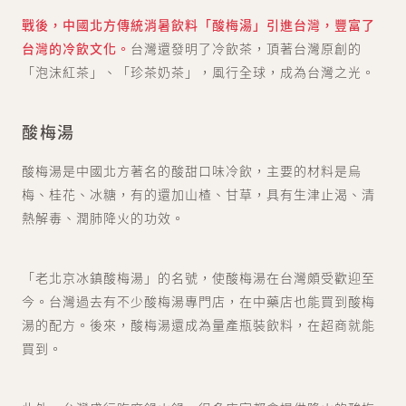
戰後，中國北方傳統消暑飲料「酸梅湯」引進台灣，豐富了
台灣的冷飲文化。
台灣還發明了冷飲茶，頂著台灣原創的
「泡沫紅茶」、「珍茶奶茶」，風行全球，成為台灣之光。
酸梅湯
酸梅湯是中國北方著名的酸甜口味冷飲，主要的材料是烏
梅、桂花、冰糖，有的還加山楂、甘草，具有生津止渴、清
熱解毒、潤肺降火的功效。
「老北京冰鎮酸梅湯」的名號，使酸梅湯在台灣頗受歡迎至
今。台灣過去有不少酸梅湯專門店，在中藥店也能買到酸梅
湯的配方。後來，酸梅湯還成為量產瓶裝飲料，在超商就能
買到。