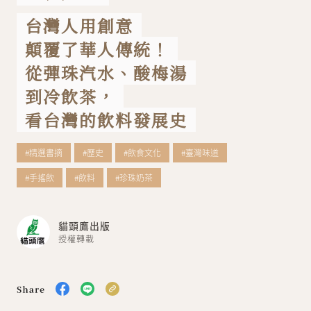
台灣人用創意
關於我們
聯絡我們
顛覆了華人傳統！
從彈珠汽水、酸梅湯
到冷飲茶，
看台灣的飲料發展史
#精選書摘
#歷史
#飲食文化
#臺灣味道
#手搖飲
#飲料
#珍珠奶茶
貓頭鷹出版
授權轉載