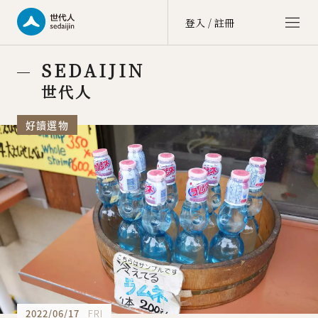
登入 / 註冊
世代人 sedaijin
SEDAIJIN
價值社群 Value Community
世代人
世代談 sedai talk
好讀選物
文化街區 Culture Zone
大商埕 sedai OMO
選物生活 Life Selection
會員中心 member center
點數中心 point
訂單中心 order
會員資料 account
2022/06/17
FRI