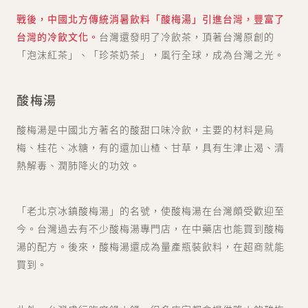
戰後，中國北方傳統消暑飲料「酸梅湯」引進台灣，豐富了
台灣的冷飲文化。
台灣還發明了冷飲茶，頂著台灣原創的
「泡沫紅茶」、「珍茶奶茶」，風行全球，成為台灣之光。
酸梅湯
酸梅湯是中國北方著名的酸甜口味冷飲，主要的材料是烏
梅、桂花、冰糖，有的還加山楂、甘草，具有生津止渴、清
熱解毒、潤肺降火的功效。
「老北京冰鎮酸梅湯」的名號，使酸梅湯在台灣頗受歡迎至
今。台灣過去有不少酸梅湯專門店，在中藥店也能買到酸梅
湯的配方。後來，酸梅湯還成為量產瓶裝飲料，在超商就能
買到。