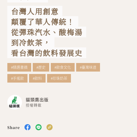
台灣人用創意
關於我們
聯絡我們
顛覆了華人傳統！
從彈珠汽水、酸梅湯
到冷飲茶，
看台灣的飲料發展史
#精選書摘
#歷史
#飲食文化
#臺灣味道
#手搖飲
#飲料
#珍珠奶茶
貓頭鷹出版
授權轉載