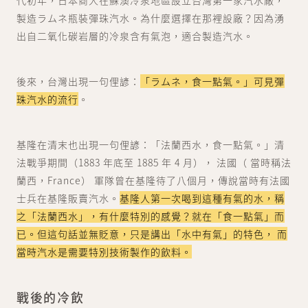
代初年，日本商人在蘇澳冷泉地區設立台灣第一家汽水廠，
製造ラムネ瓶裝彈珠汽水。為什麼選擇在那裡設廠？因為湧
出自二氧化碳岩層的冷泉含有氣泡，適合製造汽水。
後來，台灣出現一句俚諺：
「ラムネ，食一點氣。」可見彈
珠汽水的流行
。
基隆在清末也出現一句俚諺：「法蘭西水，食一點氣。」清
法戰爭期間（1883 年底至 1885 年 4 月）， 法國（ 當時稱法
蘭西，France） 軍隊曾在基隆待了八個月，傳說當時有法國
士兵在基隆販賣汽水。
基隆人第一次喝到這種有氣的水，稱
之「法蘭西水」，有什麼特別的感覺？就在「食一點氣」而
已。但這句話並無貶意，只是講出「水中有氣」的特色， 而
當時汽水是需要特別技術製作的飲料。
戰後的冷飲