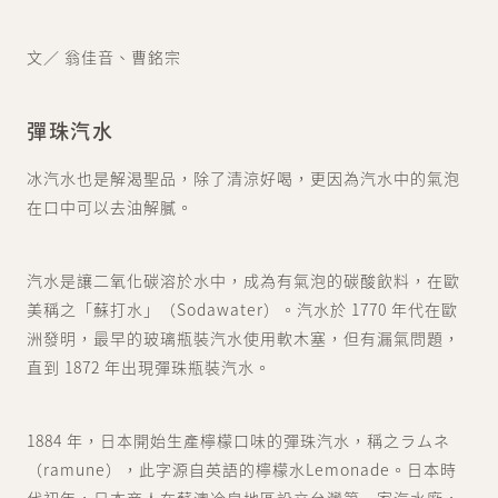
文／ 翁佳音、曹銘宗
彈珠汽水
冰汽水也是解渴聖品，除了清涼好喝，更因為汽水中的氣泡
在口中可以去油解膩。
汽水是讓二氧化碳溶於水中，成為有氣泡的碳酸飲料，在歐
美稱之「蘇打水」（Sodawater）。汽水於 1770 年代在歐
洲發明，最早的玻璃瓶裝汽水使用軟木塞，但有漏氣問題，
直到 1872 年出現彈珠瓶裝汽水。
1884 年，日本開始生產檸檬口味的彈珠汽水，稱之ラムネ
（ramune），此字源自英語的檸檬水Lemonade。日本時