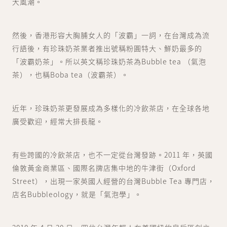
大風潮。
然後，香港形容大胸脯女人的「波霸」一詞，在台灣成為流
行語後，有珍珠奶茶業者推出號稱粉圓特大、鮮奶最多的
「波霸奶茶」。所以英文稱珍珠奶茶為Bubble tea （氣泡
茶），也稱Boba tea（波霸茶）。
近年，珍珠奶茶更發展成為多樣化的冷飲茶店，在全球各地
廣受歡迎，經常大排長龍。
有些跨國的冷飲茶店，也不一定從台灣發跡。2011 年，英國
倫敦黃金商業區、國際名牌店集中地的牛津街（Oxford
Street），出現一家英國人經營的台灣Bubble Tea 專門店，
店名Bubbleology，就是「氣泡學」。