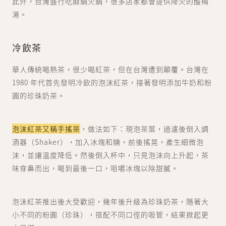
此外，台灣盛行吃麻鍋火鍋，很多店家都會提供降火的酸梅
湯。
冷飲茶
華人傳統喝熱茶，很少喝紅茶，但在台灣遭到顛覆。台灣在
1980 年代首先發明冷飲的泡沫紅茶，接著發明添加牛奶和粉
圓的珍珠奶茶。
泡沫紅茶又稱手搖茶
，做法如下：現泡茶葉，過濾後倒入調
酒器（Shaker），加入冰塊和糖，前後搖晃，產生細微泡
沫，並讓溫度降低。然後倒入杯中，只見泡沬向上升起，茶
味穿鼻而出，喝到最後一口，咀嚼冰塊以除甜膩。
泡沫紅茶推出後大受歡迎，幾年後升級為珍珠奶茶，隨著大
小不同的粉圓（珍珠），搭配不同口徑的吸管，結果掀起更