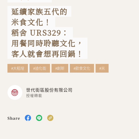
延續家族五代的
關於我們
聯絡我們
米食文化！
稻舍 URS329：
用餐同時聆聽文化，
客人就會想再回鍋！
#大稻埕
#迪化街
#創新
#飲食文化
#米
世代街區股份有限公司
授權轉載