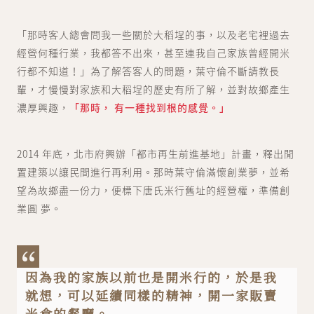
「那時客人總會問我一些關於大稻埕的事，以及老宅裡過去
經營何種行業，我都答不出來，甚至連我自己家族曾經開米
行都不知道！」為了解答客人的問題，葉守倫不斷請教長
輩，才慢慢對家族和大稻埕的歷史有所了解，並對故鄉產生
濃厚興趣，
「那時， 有一種找到根的感覺。」
2014 年底，北市府興辦「都市再生前進基地」計畫，釋出閒
置建築以讓民間進行再利用。那時葉守倫滿懷創業夢，並希
望為故鄉盡一份力，便標下唐氏米行舊址的經營權，準備創
業圓 夢。
因為我的家族以前也是開米行的，於是我
就想，可以延續同樣的精神，開一家販賣
米食的餐廳。