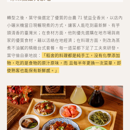
轉型之後，葉守倫選定了優質的台農 71 號益全香米，以店內
小碾米機當日現輾現煮的方式，讓客人能吃到最新鮮、有芋
頭清香的臺灣米；在食材方面，他則優先選購在地市場與商
家的優質食材，藉以活絡在地經濟；在料理方面，則改為蒸
煮不油膩的精緻台式套餐，每一道菜都下足了工夫來研發。
葉守倫自豪地說：
「稻舍的料理都是純手工，沒有化學添加
物，吃的是食物的原汁原味，而 且每半年更換一次菜單，即
使熟客也能保有新鮮感。」