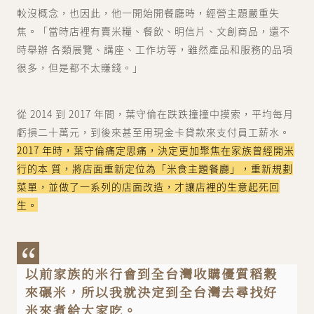
較沒概念，也因此，他一開始開餐廳時，經營主題嚴重失
焦。「當時店裡有賣米糧、餐飲、明信片、文創商品，還不
時舉辦 各類展覽、講座、工作坊等，雖然產品和服務的品項
很多，但是都不太賺錢。」
從 2014 到 2017 年間，葉守倫在跌跌撞撞中摸索，平均每月
虧損二十萬元，到後來甚至用現金卡貸款來支付員工薪水。
2017 年時，葉守倫痛定思痛，決定更加聚焦在家族曾經開米
行的本 質，將店面重新定位為「米食主題餐廳」，重新規劃
菜單，並做了一系列的店面改造，才讓店裡的生意起死回
生。
以前家族的米行會到全台灣收購優質稻穀
來碾米，所以我就決定到全台灣去尋找好
米來煮給大家吃。