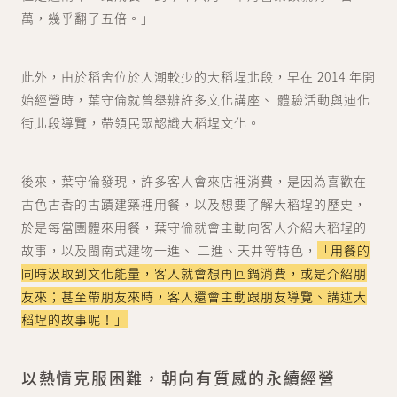
萬，幾乎翻了五倍。」
此外，由於稻舍位於人潮較少的大稻埕北段，早在 2014 年開
始經營時，葉守倫就曾舉辦許多文化講座、 體驗活動與迪化
街北段導覽，帶領民眾認識大稻埕文化。
後來，葉守倫發現，許多客人會來店裡消費，是因為喜歡在
古色古香的古蹟建築裡用餐，以及想要了解大稻埕的歷史，
於是每當團體來用餐，葉守倫就會主動向客人介紹大稻埕的
故事，以及閩南式建物一進、 二進、天井等特色，
「用餐的
同時汲取到文化能量，客人就會想再回鍋消費，或是介紹朋
友來；甚至帶朋友來時，客人還會主動跟朋友導覽、講述大
稻埕的故事呢！」
以熱情克服困難，朝向有質感的永續經營