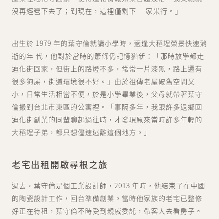
沒再經營下去了；到現在，這裡僅剩下 一家米行。」
出生於 1979 年的葉守倫就讀小學時，適逢大稻埕榮景快速消
逝的年 代，他對於當時的蕭條仍記憶猶新：「那時放學都走
迪化街回家，但街上的路燈不多，常常一片漆黑，路上還有
很多狗屎，街道環境很不好。」由於祖傳老屋破舊空間又
小，日常生活相當不便，於是小學畢業後，父母就帶著葉守
倫搬到台北市東區的公寓裡。「事隔多年，我跟許多返鄉回
迪化街創業的同輩聊起過往時，才發現原來當時許多年輕的
大稻埕子弟，都只想儘速逃離這個地方。」
老宅出租開啟尋根之旅
過去，葉守倫是個工業設計師，2013 年時，他結束了在中國
的陶瓷設計工作，回台準備創業。當時他家族的老宅已整修
好正在待租，葉守倫不時受到親戚委託，帶客人去看房子。