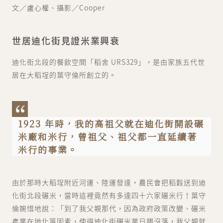
文／盧心權、攝影／Cooper
世居迪化街見證米業興衰
迪化街北段的餐飲空間「稻舍 URS329」，是由家族五代世
居在大稻埕的葉守倫所創立的。
1923 年時，我的高祖父就在迪化街開設碾
米廠和米行，曾祖父、祖父都一直延續著
米行的事業。
由於那時大稻埕附近河運、陸運發達，農民會把稻穀送到迪
化街北段碾米，當時這裡竟然有多達四十六家碾米行！葉守
倫婉惜地說：「到了我父親那代，因為政府政策改變、碾米
產業在地化等因素，使得迪化街碾米業日趨沒落，我父親就