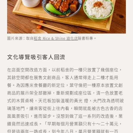
圖片來源：取自
稻舍 Rice & Shine 迪化店
臉書粉專。
文化導覽吸引客人回流
在店面空間改造方面，以前稻舍的一樓只放置了幾個座位，
其餘空間都在展售文創商品，客人通常得走上二樓才能用
餐。為因應米食餐廳的新定位，葉守倫把一樓原本放置文創
商品的展示架全部撤掉，重新規劃成座位區，清一色放置老
式的木質桌椅，天花板加裝溫暖的黃光 燈，大門改為透明玻
璃落地門，讓來客從街上往內看，瞬間就能被古色古香的店
面風景吸引，進而留步。沒想到做了這一系列的改造後，業
績竟然迅速成長。「早期每個月營業額只有十～二十萬元，
但是這兩年一路成長，到今年八月，單月營業額就有一百