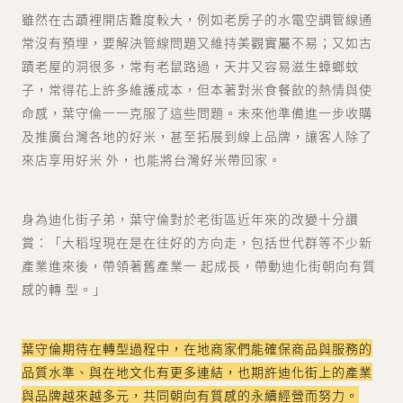
雖然在古蹟裡開店難度較大，例如老房子的水電空調管線通
常沒有預埋，要解決管線問題又維持美觀實屬不易；又如古
蹟老屋的洞很多，常有老鼠路過，天井又容易滋生蟑螂蚊
子，常得花上許多維護成本，但本著對米食餐飲的熱情與使
命感，葉守倫一一克服了這些問題。未來他準備進一步收購
及推廣台灣各地的好米，甚至拓展到線上品牌，讓客人除了
來店享用好米 外，也能將台灣好米帶回家。
身為迪化街子弟，葉守倫對於老街區近年來的改變十分讚
賞：「大稻埕現在是在往好的方向走，包括世代群等不少新
產業進來後，帶領著舊產業一 起成長，帶動迪化街朝向有質
感的轉 型。」
葉守倫期待在轉型過程中，在地商家們能確保商品與服務的
品質水準、與在地文化有更多連結，也期許迪化街上的產業
與品牌越來越多元，共同朝向有質感的永續經營而努力。