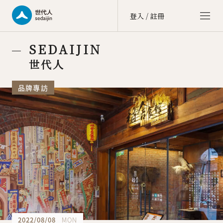
登入 / 註冊
世代人 sedaijin
SEDAIJIN
價值社群 Value Community
世代人
世代談 sedai talk
品牌專訪
文化街區 Culture Zone
大商埕 sedai OMO
選物生活 Life Selection
會員中心 member center
點數中心 point
訂單中心 order
會員資料 account
2022/08/08
MON