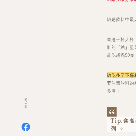
糖是飲料中最
普遍一杯大杯 
肚的「糖」量最
能吃超過50克
糖吃多了不僅
要注意飲料的
多喔！
Tip.
列 。