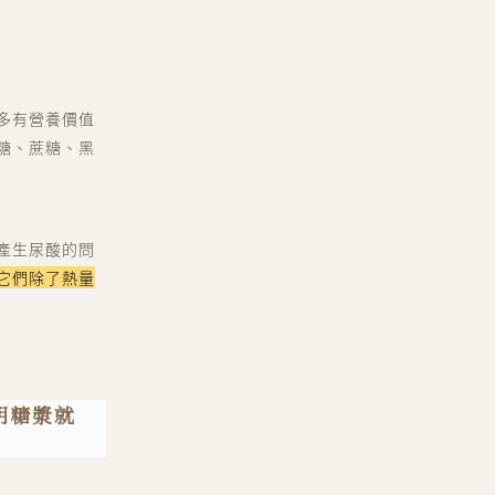
多有營養價值
糖、蔗糖、黑
產生尿酸的問
它們除了熱量
明糖漿就