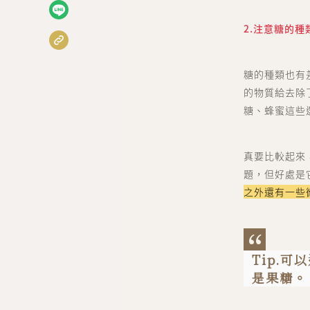
2.注意糖的種
糖的種類也有
的物質給去除
糖、蜂蜜這些
真要比較起來
題，但好處是
之外還有一些
Tip.
是果糖。