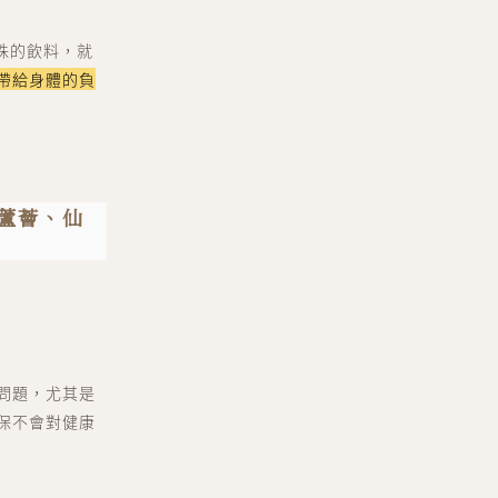
珠的飲料，就
帶給身體的負
、蘆薈、仙
問題，尤其是
保不會對健康