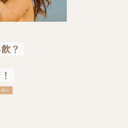
搖飲？
康！
#夏天