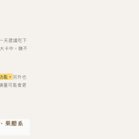
，一天建議吃下
 大卡中，糖不
功能。
另外也
糖量可能會更
品、果醋系
er