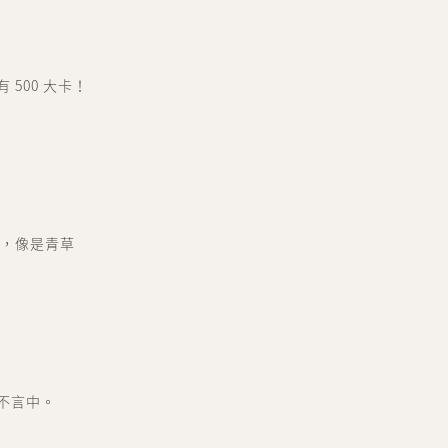
500 大卡！
項，像是青草
不言中。