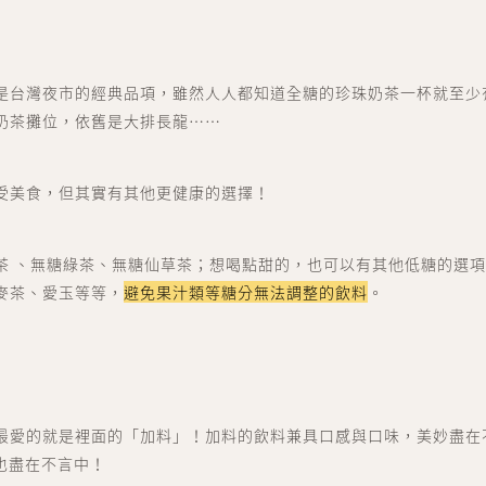
是台灣夜市的經典品項，雖然人人都知道全糖的珍珠奶茶一杯就至少有 
奶茶攤位，依舊是大排長龍……
受美食，但其實有其他更健康的選擇！
茶 、無糖綠茶、無糖仙草茶；想喝點甜的，也可以有其他低糖的選
麥茶、愛玉等等，
避免果汁類等糖分無法調整的飲料
。
最愛的就是裡面的「加料」！加料的飲料兼具口感與口味，美妙盡在
量也盡在不言中！