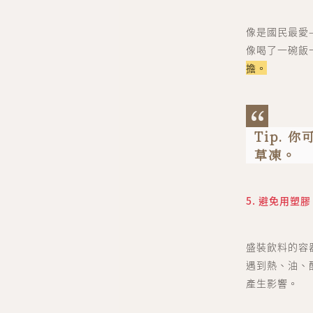
像是國民最愛
像喝了一碗飯
擔。
Tip.
草凍。
5. 避免用塑
盛裝飲料的容
遇到熱、油、
產生影響。