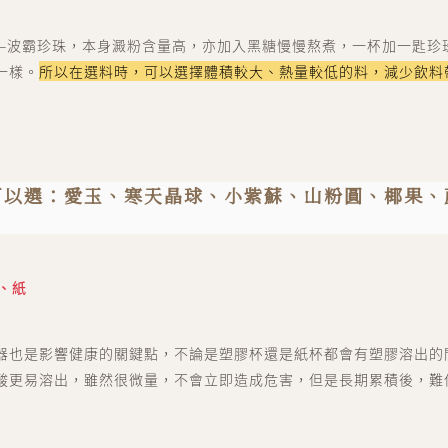
—波霸珍珠，本身澱粉含量高，亦加入黑糖慢慢熬煮，一杯加一匙珍
一樣。
所以在選料時，可以選擇體積較大、熱量較低的料，減少飲料
 你可以選：愛玉、寒天晶球、小紫蘇、山粉圓、椰果
膠、紙
器也是影響健康的關鍵點，不論是塑膠杯還是紙杯都會有塑膠溶出的
酸更易溶出，雖然很微量，不會立即造成危害，但是長期累積後，難