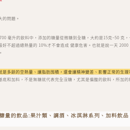
大的問題。
700 毫升的飲料中，添加的糖量從微糖到全糖，大約是15克~50 克
好不超過總熱量的 10%才不會造成 健康危害。也就是說一天 2000
世代人 sedaijin
。
價值社群 Value Community
就是多餘的空熱量、讓脂肪囤積，還會讓精神變差、影響正常的生理
世代談 sedai talk
基底和加料，不是無糖就代表完全沒糖，尤其是偏酸的飲料，所加的
文化街區 Culture Zone
大商埕 sedai OMO
選物生活 Life Selection
含高糖量的飲品:果汁類、調酒、冰淇淋系列、加料飲
會員中心 member cent