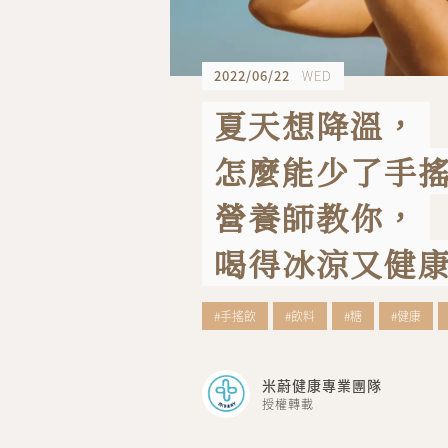
2022/06/22
WED
夏天想降溫，
怎麼能少了手
營養師教你，
喝得冰涼又健
#手搖飲
#飲料
#糖
#健康
米蔚健康專業團隊
授權轉載