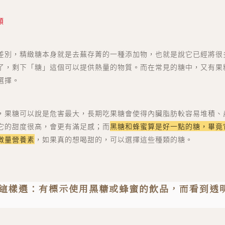
點數中心 point
訂單中心 order
類
會員資料 account
差別，精緻糖本身就是去蕪存菁的一種添加物，也就是說它已經將很
了，剩下「糖」這個可以提供熱量的物質。而在常見的糖中，又有果
關於我們
聯絡我們
選擇。
，果糖可以說是危害最大，長期吃果糖會使得內臟脂肪較容易堆積、
它的甜度很高，會更有滿足感；而
黑糖和蜂蜜算是好一點的糖，畢竟
微量營養素
，如果真的想喝甜的，可以選擇這些種類的糖。
可以這樣選：有標示使用黑糖或蜂蜜的飲品，而看到透