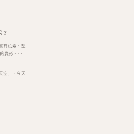
呢？
還有色素、塑
漸的變形……
天空」。今天