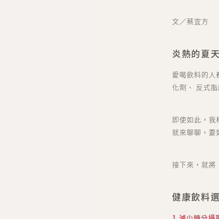
文／蔡宜方
炎熱的夏
愛喝飲料的人
化劑、 反式
即使如此，我
就來聊聊，要
接下來，就將
健康飲料
1.減少糖分攝