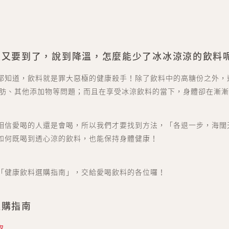
天又要到了，說到降溫，怎麼能少了冰冰涼涼的飲料
都知道，飲料就是罪大惡極的健康殺手！除了飲料中的高糖份之外，
脂肪、其他添加物等問題；而且在享受冰涼飲料的當下，身體卻在漸
相信愛喝的人還是會喝，所以我們才要找到方法，「各退一步，海闊
如何既喝到透心涼的飲料，也能保持身體健康！
「健康飲料選購指南」，交給愛喝飲料的各位囉！
選購指南
取