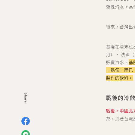
彈珠汽水。為
後來，台灣出
基隆在清末也出
月）， 法國（
販賣汽水。
基
一點氣」而已
製作的飲料。
戰後的冷
戰後，中國北
茶，頂著台灣