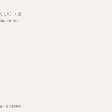
a（功夫茶），逐
ble Tea
頭、日治的牛肉