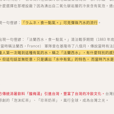
什麼選擇在那裡設廠？因為湧出自二氧化碳岩層的冷泉含有氣泡，適
現一句俚諺：
「ラムネ，食一點氣。」可見彈珠汽水的流行
。
現一句俚諺：「法蘭西水，食一點氣。」清法戰爭期間（1883 年底至 1
世代人 sedaijin
 當時稱法蘭西，France） 軍隊曾在基隆待了八個月，傳說當時有
價值社群 Value Community
隆人第一次喝到這種有氣的水，稱之「法蘭西水」，有什麼特別的感
。但這句話並無貶意，只是講出「水中有氣」的特色， 而當時汽水
世代談 sedai talk
文化街區 Culture Zone
大商埕 sedai OMO
飲
選物生活 Life Selection
方傳統消暑飲料「酸梅湯」引進台灣，豐富了台灣的冷飲文化。
台灣
原創的「泡沫紅茶」、「珍茶奶茶」，風行全球，成為台灣之光。
會員中心 member cent
點數中心 point