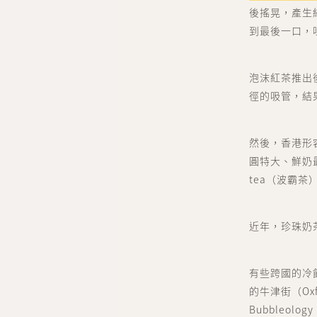
後搖晃，產生
到最後一口，
泡沫紅茶推出
徑的吸管，結
然後，香港形
圓特大、鮮奶最
tea（波霸茶
近年，珍珠奶
有些跨國的冷
的牛津街（Oxf
Bubbleol