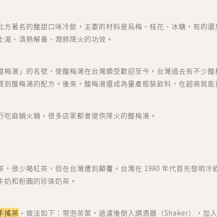
訂單中心 order
北方著名的酸甜口味冷飲，主要的材料是烏梅、桂花、冰糖，有的還
會員資料 account
止渴、清熱解毒、潤肺降火的功效。
關於我們
聯絡我們
酸梅湯」的名號，使酸梅湯在台灣頗受歡迎至今。台灣過去有不少酸
買到酸梅湯的配方。後來，酸梅湯還成為量產瓶裝飲料，在超商就能
行吃麻鍋火鍋，很多店家都會提供降火的酸梅湯。
茶，很少喝紅茶，但在台灣遭到顛覆。台灣在 1980 年代首先發明冷
牛奶和粉圓的珍珠奶茶。
手搖茶
，做法如下：現泡茶葉，過濾後倒入調酒器（Shaker），加