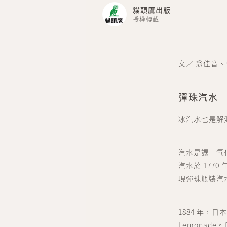
貓頭鷹出版
授權轉載
文／ 翁佳音
彈珠汽水
冰汽水也是解
汽水是讓二氧
汽水於 177
現彈珠瓶裝汽
1884 年，
Lemona