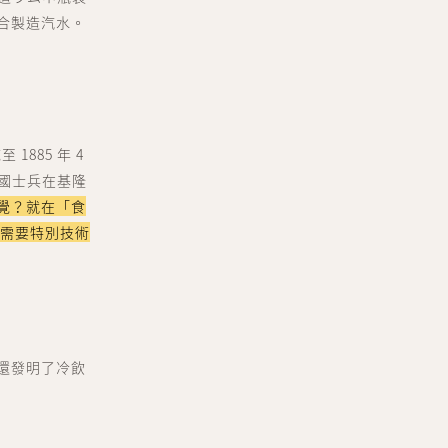
合製造汽水。
885 年 4
法國士兵在基隆
覺？就在「食
是需要特別技術
還發明了冷飲
er