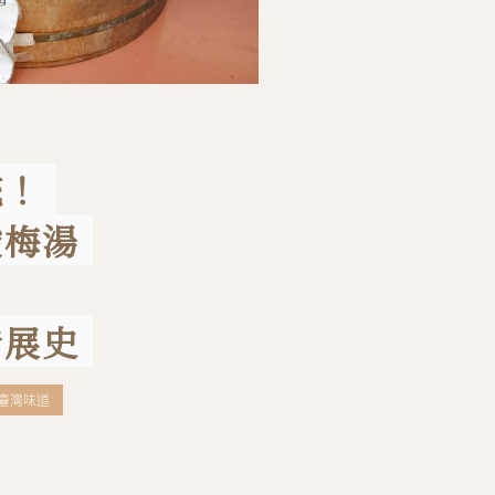
統！
酸梅湯
發展史
#臺灣味道