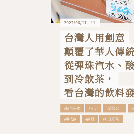
2022/06/17
FRI
台灣人用創意
顛覆了華人傳
從彈珠汽水、
到冷飲茶，
看台灣的飲料
#精選書摘
#歷史
#飲食文化
#手搖飲
#飲料
#珍珠奶茶