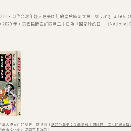
 月 30 日，四位台灣年輕人在美國紐約皇后區創立第一家Kung Fu Te
020 年，美國民間自訂四月三十日為「國家珍奶日」（National Bub
台灣人吃東西的歷史，歡迎到《
吃的台灣史：荷蘭傳教士的麵包、清人的鮭魚罐
的飲食文化史
》探索更多內容！