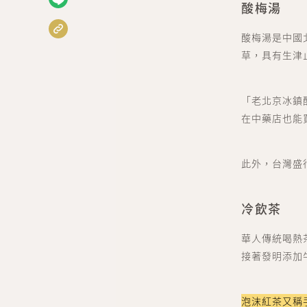
酸梅湯
酸梅湯是中國
草，具有生津
「老北京冰鎮
在中藥店也能
此外，台灣盛
冷飲茶
華人傳統喝熱
接著發明添加
泡沫紅茶又稱