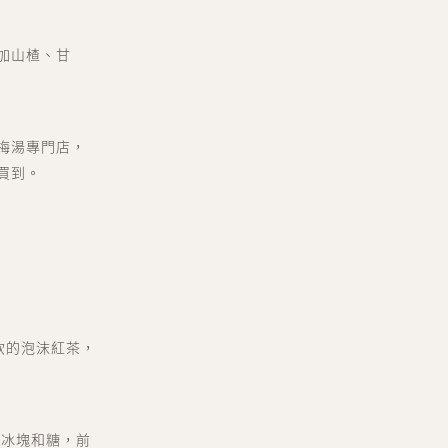
加山楂、甘
梅湯專門店，
買到。
飲的泡沫紅茶，
入冰塊和糖，前