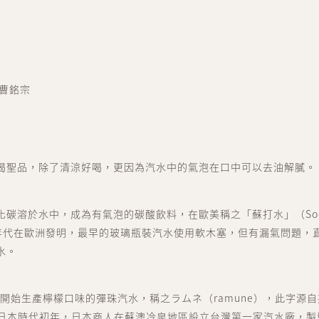
、曹銘宗
渴聖品，除了清涼好喝，更因為汽水中的氣泡在口中可以去油解膩。
化碳溶於水中，成為有氣泡的碳酸飲料，在歐美稱之「蘇打水」（Soda
0 年代在歐洲發明，最早的玻璃瓶裝汽水使用軟木塞，但有漏氣問題，直到
水。
日本開始生產檸檬口味的彈珠汽水，稱之ラムネ（ramune），此字源
de。日本時代初年，日本商人在蘇澳冷泉地區設立台灣第一家汽水廠，