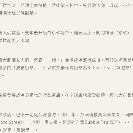
細微泡沫，並讓溫度降低。然後倒入杯中，只見泡沬向上升起，茶味
咀嚼冰塊以除甜膩。
後大受歡迎，幾年後升級為珍珠奶茶，隨著大小不同的粉圓（珍珠）
果掀起更大風潮。
容大胸脯女人的「波霸」一詞，在台灣成為流行語後，有珍珠奶茶業
多的「波霸奶茶」。所以英文稱珍珠奶茶為Bubble tea （氣泡茶）
）。
茶更發展成為多樣化的冷飲茶店，在全球各地廣受歡迎，經常大排長
飲茶店，也不一定從台灣發跡。2011 年，英國倫敦黃金商業區、國
ord Street），出現一家英國人經營的台灣Bubble Tea 專門店，
ogy，就是「氣泡學」。