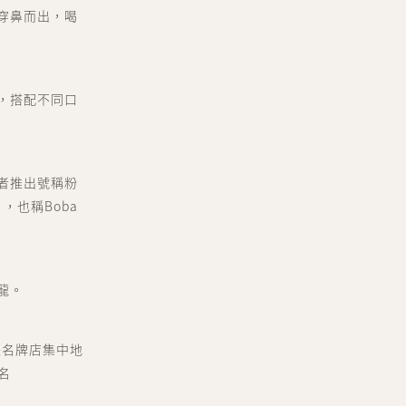
穿鼻而出，喝
，搭配不同口
者推出號稱粉
，也稱Boba
龍。
際名牌店集中地
店名