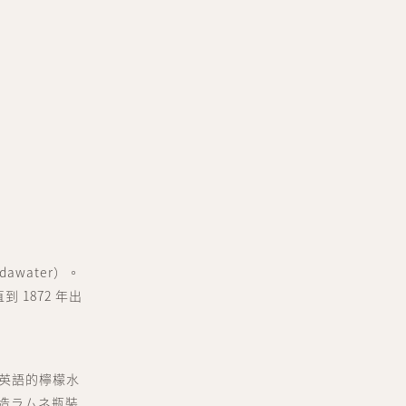
water）。
 1872 年出
自英語的檸檬水
製造ラムネ瓶裝