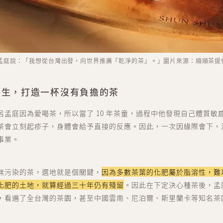
孟庭說：「我想從台灣出發，向世界推廣『乾淨的茶』。」圖片來源：順順茶提
共生，打造一杯沒有負擔的茶
世代人 sedaijin
價值社群 Value Community
呂孟庭因為愛喝茶，所以當了 10 年茶童，過程中他發現自己
體質敏
茶會立刻起疹子，身體會給予直接的反應。因此，一次因緣際會下，
世代談 sedai talk
事業。
文化街區 Culture Zone
無污染的茶，選地就是個關鍵，
因為多數
茶葉的化肥屬於脂溶性，難
大商埕 sedai OMO
化肥的土地，就算經過三十年仍有殘留
。因此在下定決心種茶後，孟
選物生活 Life Selection
，看遍了全台灣的茶園，甚至中國雲南、尼泊爾、斯里蘭卡等知名茶
會員中心 member cent