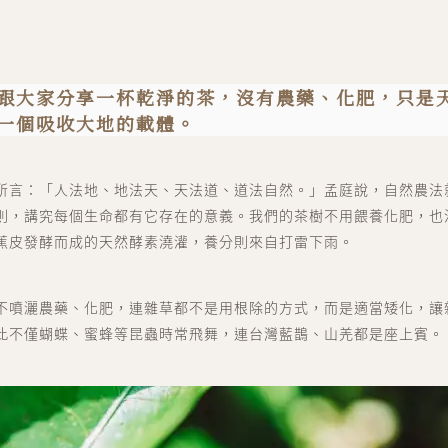
跟大家分享一杯乾淨的茶，沒有農藥、化肥，只是
一個吸收大地的載體。
所⾔：「⼈法地、地法天、天法道、道法⾃然。」孟庭說，自然農法
則，講究每個⽣命都有它存在的意義。我們的茶樹不用餵養化肥，也
蕉皮發酵而成的天然酵素澆灌，養分則來⾃打雷下⾬。
不噴灑農藥、化肥，連雜草都不是用根除的方式，而是適當矮化，讓
此不僅蝴蝶、蜜蜂等昆蟲時常飛舞，連台灣藍鵲、山羌都是座上賓。