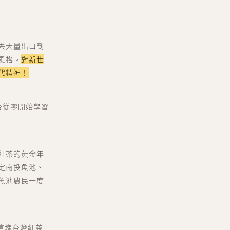
去大量出口到
風格。
對新世
代精神！
台從零開始學習
」
紅茶的黃金年
定南投魚池、
魚池農民一度
這塊台灣紅茶