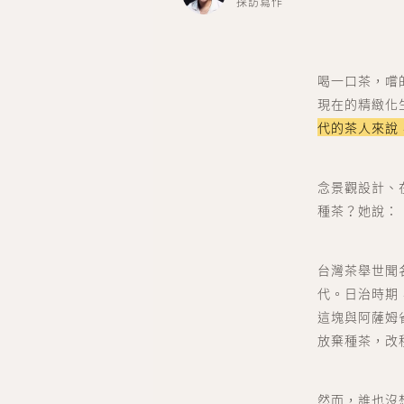
採訪寫作
喝一口茶，嚐
現在的精緻化
代的茶人來說
念景觀設計、
種茶？她說：
台灣茶舉世聞
代
。日治時期
這塊與
阿薩姆
放棄種茶，改
然而，誰也沒想