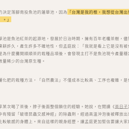
點數中心 point
仍決定落腳南投魚池的蓮華池，因為
「台灣是我的根，我想從台灣出
訂單中心 order
』。」
會員資料 account
華池是魚池紅茶的起源地，發展於日治時期，擁有百年老欉茶樹，儘
棄耕許久，產生許多不確地性，但孟庭說：「我就是看上它是沒有被
關於我們
聯絡我們
是為什麼攤開順順茶的栽種品項後，會發現主打不是魚池現今產量穩
數量稀少的台灣原生種。
灑化肥的栽種方法，「自然農法」不僅成本比較高、工序也複雜，是
享某次喝了茶後，脖子後面整個鎖住的經驗。她說，在閱讀《
茶日子
中有殘留「破壞昆蟲交感神經」的除蟲劑，經過高溫沖泡後被釋放出
比較敏感的身體上。來自這樣的親身經歷，讓孟庭更加堅信要讓大家