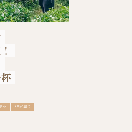
樹
孩！
：
一杯
順茶
#自然農法