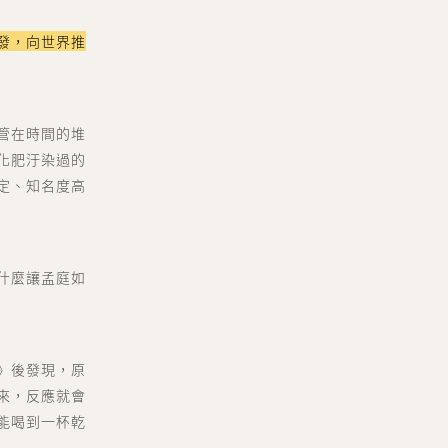
發，向世界推
管在時間的堆
化肥汙染過的
定、知名度高
什麼讓孟庭如
》後發現，原
來，反應就會
能喝到一杯乾