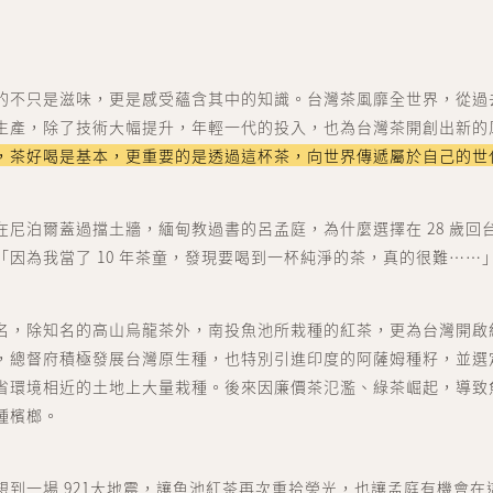
的不只是滋味，更是感受蘊含其中的知識。台灣茶風靡全世界，從過
生產，除了技術大幅提升，年輕一代的投入，也為台灣茶開創出新的
，茶好喝是基本，更重要的是透過這杯茶，向世界傳遞屬於自己的世
在尼泊爾蓋過擋土牆，緬甸教過書的呂孟庭，為什麼選擇在 28 歲回
「因為我當了 10 年茶童，發現要喝到一杯純淨的茶，真的很難⋯⋯
名，除知名的高山烏龍茶外，南投魚池所栽種的紅茶，更為
台灣開啟
，總督府積極發展台灣原生種，也特別引進印度的阿薩姆種籽，並選
省環境相近的土地上大量栽種。後來因廉價茶氾濫、綠茶崛起，導致
種檳榔。
到一場 921大
地震，讓魚池紅茶再次重拾榮光，也讓孟庭有機會在