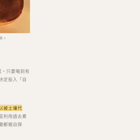
供。
感，只要喝到有
決定投入「自
以被土壤代
庭利用過去累
園都親自探
er