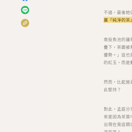
不過，最後她
廣『純淨的茶
南投魚池的蓮
疊下，茶園被
優勢。」
這也
的紅玉，而是
然而，比起施
此堅持？
對此，孟庭分
來是因為茶葉
出現在我這類
淨的茶！