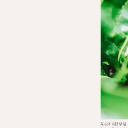
茶樹不噴除草劑