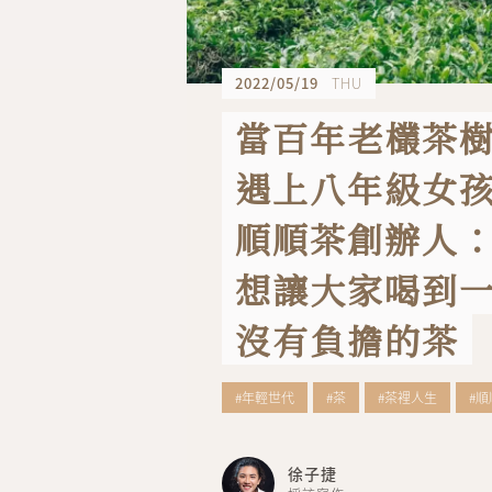
2022/05/19
THU
當百年老欉茶
遇上八年級女
順順茶創辦人
想讓大家喝到
沒有負擔的茶
#年輕世代
#茶
#茶裡人生
#順
徐子捷