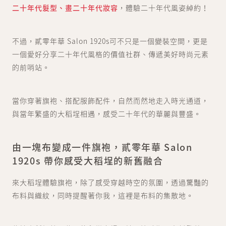
二十年代髮型、畫二十年代妝容
，體驗二十年代風姿綽約！
不過，貳零年華 Salon 1920s可不只是一個變裝空間，更是
一個愛好分享二十年代風格的價值社群、傳遞美好時尚元素
的前哨站。
當你穿著旗袍、搭配服飾配件，自然而然地走入時光通道，
與當年繁盛的大稻埕相遇，感受二十年代的華麗與豐盛。
由一塊布變成一件旗袍，貳零年華 Salon
1920s 帶你感受大稻埕的新舊融合
來大稻埕體驗旗袍，除了感受穿越時空的氛圍，透過驚豔的
布料與織紋，同時提醒著你我，這裡是布料的集散地。