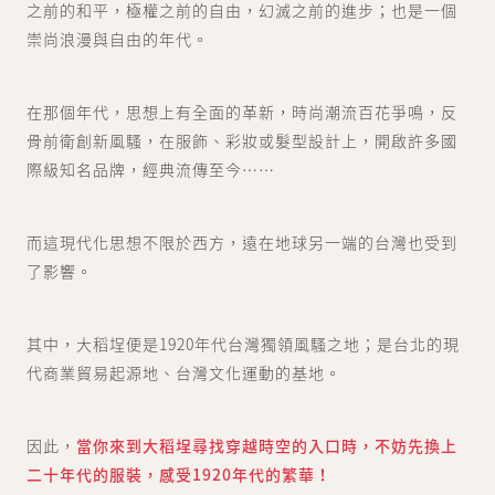
之前的和平，極權之前的自由，幻滅之前的進步；也是一個
崇尚浪漫與自由的年代。
在那個年代，思想上有全面的革新，時尚潮流百花爭鳴，反
骨前衛創新風騷，在服飾、彩妝或髮型設計上，開啟許多國
際級知名品牌，經典流傳至今⋯⋯
而這現代化思想不限於西方，遠在地球另一端的台灣也受到
了影響。
其中，大稻埕便是1920年代台灣獨領風騷之地；是台北的現
代商業貿易起源地、台灣文化運動的基地。
因此，
當你來到大稻埕尋找穿越時空的入口時，不妨先換上
二十年代的服裝，感受1920年代的繁華！