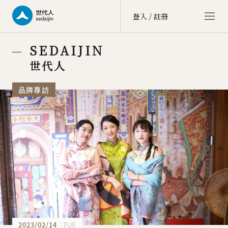
登入 / 註冊
世代人 sedaijin
SEDAIJIN
價值社群 Value Community
世代人
世代談 sedai talk
品牌專訪
文化街區 Culture Zone
大商埕 sedai OMO
選物生活 Life Selection
會員中心 member center
點數中心 point
訂單中心 order
會員資料 account
2023/02/14
TUE