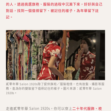
的人，透過挑選旗袍、服裝的過程中沉澱下來，好好與自己
對話，找到一個值得留下、被記住的樣子，為年華留下註
記。
貳零年華 Salon 1920s除了提供旗袍／服裝租借，也有妝髮、攝影等服
務，能為你的變裝留下值得記住的樣子。圖片來源：貳零年華 Salon
1920s。
走進貳零年華 Salon 1920s，你可以穿上
二十年代服飾、梳