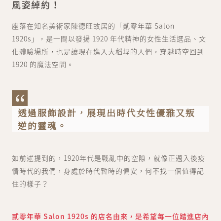
風姿綽約！
座落在知名美術家陳德旺故居的「貳零年華 Salon
1920s」，是一間以發揚 1920 年代精神的女性生活選品、文
化體驗場所，也是讓現在進入大稻埕的人們，穿越時空回到
1920 的魔法空間。
透過服飾設計，展現出時代女性優雅又叛
逆的靈魂。
如前述提到的，1920年代是戰亂中的空隙，就像正邁入後疫
情時代的我們，身處於時代暫時的偏安，何不找一個值得記
住的樣子？
貳零年華 Salon 1920s 的店名由來，是希望每一位踏進店內