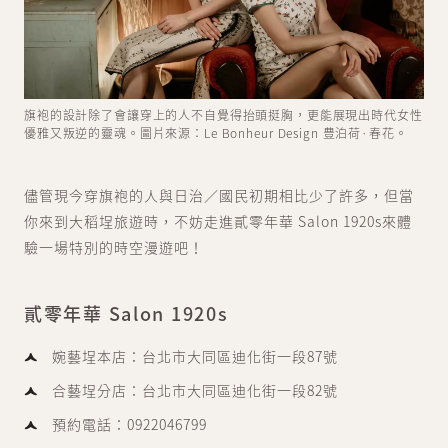
旗袍的設計除了會讓穿上的人不自覺得抬頭挺胸，更能展現出時代女性
優雅又叛逆的靈魂。圖片來源：Le Bonheur Design 豊泊荷·春花。
儘管現今穿旗袍的人與日治／國民初期相比少了許多，但當
你來到大稻埕旅遊時，不妨走進貳零年華 Salon 1920s來體
驗一場特別的時空漫遊吧！
貳零年華 Salon 1920s
婉藝埕本店：台北市大同區迪化街一段87號
合藝埕分店：台北市大同區迪化街一段82號
預約電話：0922046799