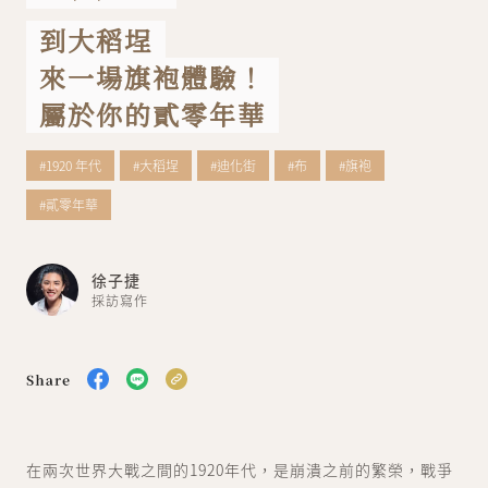
到大稻埕
關於我們
聯絡我們
來一場旗袍體驗！
屬於你的貳零年華
#1920 年代
#大稻埕
#迪化街
#布
#旗袍
#貳零年華
徐子捷
採訪寫作
在兩次世界大戰之間的1920年代，是崩潰之前的繁榮，戰爭