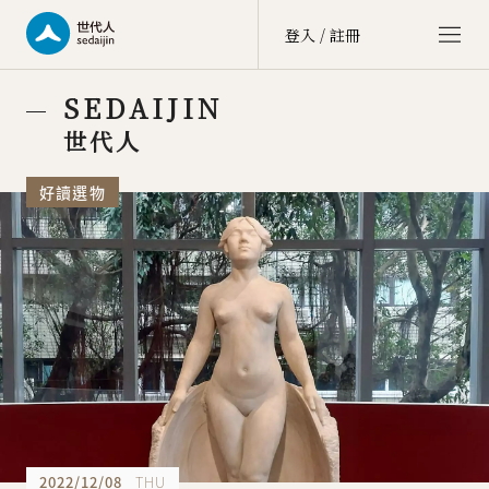
登入 / 註冊
世代人 sedaijin
SEDAIJIN
價值社群 Value Community
世代人
世代談 sedai talk
好讀選物
文化街區 Culture Zone
大商埕 sedai OMO
選物生活 Life Selection
會員中心 member center
點數中心 point
訂單中心 order
會員資料 account
2022/12/08
THU