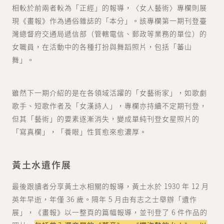
相較於前兩者較為「正經」的報導，〈女人藝術〉專欄則展
現《畫報》作為通俗雜誌的「本分」。該專欄第一期刊登臺
灣總督府交通局遞信部（管轄電信、郵政等業務的單位）的
女職員，在活動中的各種打扮與舞蹈照片，包括「蕃山
舞」。
雖然下一期介紹的是在各領域活躍的「女藝術家」，如歌劇
歌手、短歌作者及「女漢詩人」，專欄亦持續不定期刊登，
但其「藝術」的要素逐漸消失，變成單純刊登女星照片的
「寫真欄」，「養眼」性質愈來愈濃厚。
黃土水遺作展
最後跟讀者分享黃土水相關的報導，黃土水於 1930 年 12 月
英年早逝，年僅 36 歲。隔年 5 月由有志之士舉辦「遺作
展」，《畫報》以一整頁的篇幅報導，並刊登了 6 件作品的