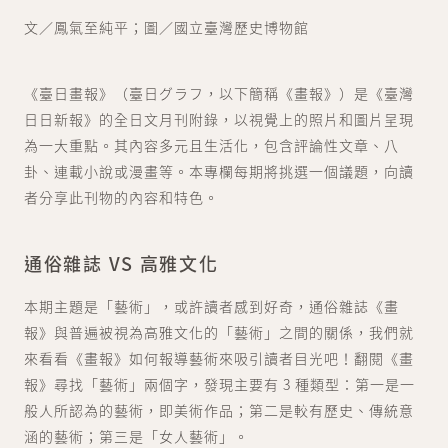
文／鳳氣至純平；
圖／國立臺灣歷史博物館
《臺日畫報》（臺日グラフ，以下簡稱《畫報》）是《臺灣
日日新報》的全日文月刊附錄，以視覺上的照片和圖片呈現
為一大重點。其內容多元且生活化，包含評論性文章、八
卦、連載小說或漫畫等。本專欄每期將挑選一個議題，向讀
者分享此刊物的內容和特色。
通俗雜誌 VS 高雅文化
本期主題是「藝術」，或許讀者感到好奇，通俗雜誌《畫
報》與普遍被視為高雅文化的「藝術」之間的關係，我們就
來看看《畫報》如何報導藝術來吸引讀者目光吧！翻閱《畫
報》尋找「藝術」兩個字，發現主要有 3 種類型：第一是一
般人所認為的藝術，即美術作品；第二是較有歷史、傳統意
涵的藝術；第三是「女人藝術」。