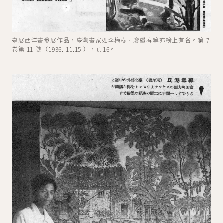
臺展西洋畫參展作品，臺灣畫家如李梅樹、廖繼春等亦榜上有名。第 7
卷第 11 號（1936. 11.15 ），頁16。