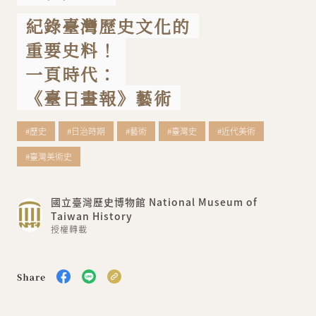
紀錄臺灣歷史文化的
關於我們
聯絡我們
重要史料！
一頁時代：
《臺日畫報》藝術
#歷史
#日治時期
#藝術
#臺灣史
#近代美術
#臺灣美術史
國立臺灣歷史博物館 National Museum of
Taiwan History
授權轉載