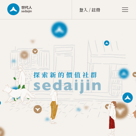
登入 / 註冊
世代人 sedaijin
價值社群 Value Community
世代談 sedai talk
文化街區 Culture Zone
大商埕 sedai OMO
選物生活 Life Selection
會員中心 member center
點數中心 point
訂單中心 order
會員資料 account