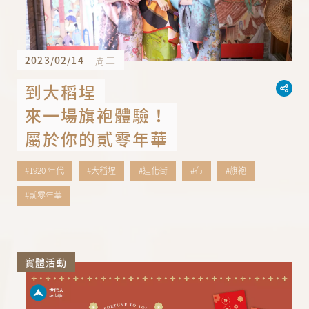
2023/02/14
周二
到大稻埕
來一場旗袍體驗！
屬於你的貳零年華
#1920 年代
#大稻埕
#迪化街
#布
#旗袍
#貳零年華
實體活動