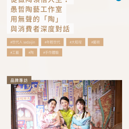
愚哲陶藝工作室
用無聲的「陶」
與消費者深度對話
#世代人 sedaijin
#年輕世代
#大稻埕
#藝術
#工藝
#陶
#手作體驗
品牌專訪