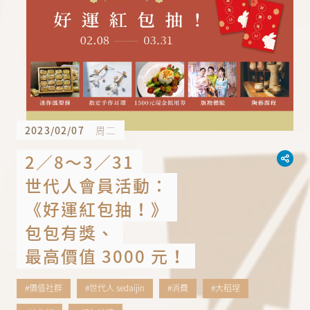
2023/02/07
周二
2／8～3／31
世代人會員活動：
《好運紅包抽！》
包包有獎、
最高價值 3000 元！
#價值社群
#世代人 sedaijin
#消費
#大稻埕