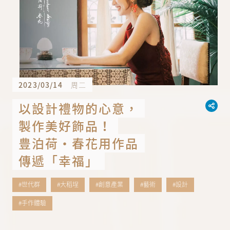
2023/03/14
周二
以設計禮物的心意，
製作美好飾品！
豊泊荷・春花用作品
傳遞「幸福」
#世代群
#大稻埕
#創意產業
#藝術
#設計
#手作體驗