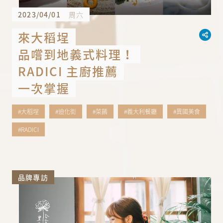
2023/04/01
周六
來大稻埕
品嚐到地義式料理！
RADICI 主廚推薦
一次掌握
#大稻埕
#迪化街
#菜餚
#義大利餐廳
#異國美食
#RADICI
品牌專訪