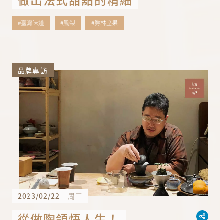
#臺灣味道
#鳳梨
#爵林堅果
品牌專訪
2023/02/22
周三
從做陶領悟人生！